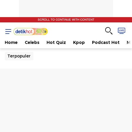
SCROLL TO CONTINUE WITH CONTENT
Home
Celebs
Hot Quiz
Kpop
Podcast Hot
Mu
Terpopuler