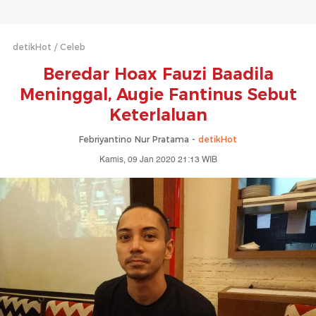
detikHot
Celeb
Beredar Hoax Fauzi Baadila
Meninggal, Augie Fantinus Sebut
Keterlaluan
Febriyantino Nur Pratama -
detikHot
Kamis, 09 Jan 2020 21:13 WIB