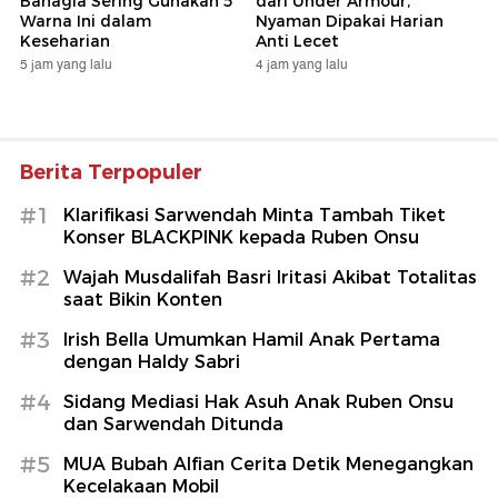
Bahagia Sering Gunakan 5
dari Under Armour,
Warna Ini dalam
Nyaman Dipakai Harian
Keseharian
Anti Lecet
5 jam yang lalu
4 jam yang lalu
Berita Terpopuler
#1
Klarifikasi Sarwendah Minta Tambah Tiket
Konser BLACKPINK kepada Ruben Onsu
#2
Wajah Musdalifah Basri Iritasi Akibat Totalitas
saat Bikin Konten
#3
Irish Bella Umumkan Hamil Anak Pertama
dengan Haldy Sabri
#4
Sidang Mediasi Hak Asuh Anak Ruben Onsu
dan Sarwendah Ditunda
#5
MUA Bubah Alfian Cerita Detik Menegangkan
Kecelakaan Mobil