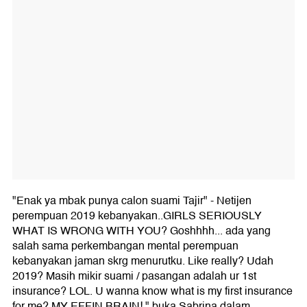
"Enak ya mbak punya calon suami Tajir" - Netijen
perempuan 2019 kebanyakan..GIRLS SERIOUSLY
WHAT IS WRONG WITH YOU? Goshhhh... ada yang
salah sama perkembangan mental perempuan
kebanyakan jaman skrg menurutku. Like really? Udah
2019? Masih mikir suami / pasangan adalah ur 1st
insurance? LOL. U wanna know what is my first insurance
for me? MY EFFIN BRAIN!," buka Sabrina dalam