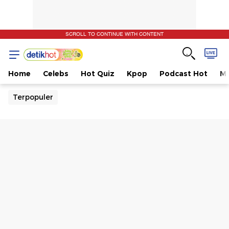
SCROLL TO CONTINUE WITH CONTENT
Home
Celebs
Hot Quiz
Kpop
Podcast Hot
Mu
Terpopuler