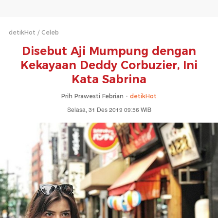
detikHot
Celeb
Disebut Aji Mumpung dengan
Kekayaan Deddy Corbuzier, Ini
Kata Sabrina
Prih Prawesti Febrian -
detikHot
Selasa, 31 Des 2019 09:56 WIB