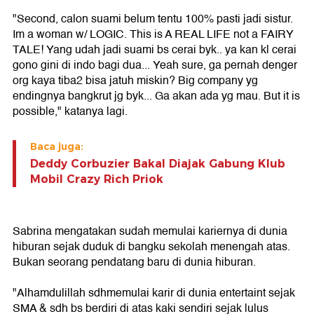
"Second, calon suami belum tentu 100% pasti jadi sistur.
Im a woman w/ LOGIC. This is A REAL LIFE not a FAIRY
TALE! Yang udah jadi suami bs cerai byk.. ya kan kl cerai
gono gini di indo bagi dua... Yeah sure, ga pernah denger
org kaya tiba2 bisa jatuh miskin? Big company yg
endingnya bangkrut jg byk... Ga akan ada yg mau. But it is
possible," katanya lagi.
Baca juga:
Deddy Corbuzier Bakal Diajak Gabung Klub
Mobil Crazy Rich Priok
Sabrina mengatakan sudah memulai kariernya di dunia
hiburan sejak duduk di bangku sekolah menengah atas.
Bukan seorang pendatang baru di dunia hiburan.
"Alhamdulillah sdhmemulai karir di dunia entertaint sejak
SMA & sdh bs berdiri di atas kaki sendiri sejak lulus