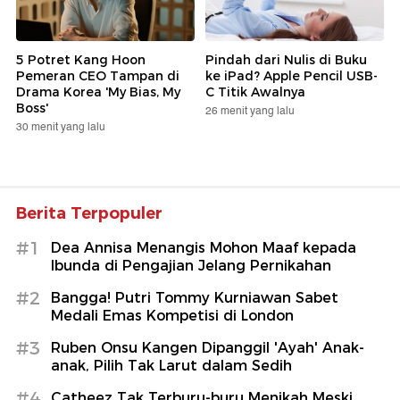
5 Potret Kang Hoon
Pindah dari Nulis di Buku
Pemeran CEO Tampan di
ke iPad? Apple Pencil USB-
Drama Korea 'My Bias, My
C Titik Awalnya
Boss'
26 menit yang lalu
30 menit yang lalu
Berita Terpopuler
#1
Dea Annisa Menangis Mohon Maaf kepada
Ibunda di Pengajian Jelang Pernikahan
#2
Bangga! Putri Tommy Kurniawan Sabet
Medali Emas Kompetisi di London
#3
Ruben Onsu Kangen Dipanggil 'Ayah' Anak-
anak, Pilih Tak Larut dalam Sedih
#4
Catheez Tak Terburu-buru Menikah Meski