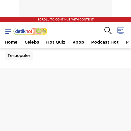
SCROLL TO CONTINUE WITH CONTENT
Home
Celebs
Hot Quiz
Kpop
Podcast Hot
Mu
Terpopuler