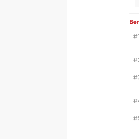
Ber
#
#
#
#
#