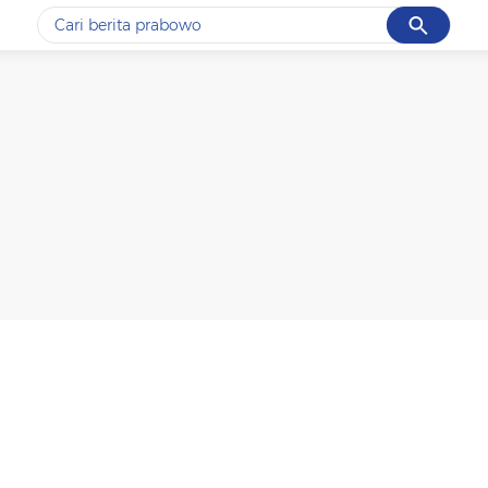
Cancel
Yang sedang ramai dicari
#1
gempa hari ini
#2
gempa
#3
prabowo
#4
iran
#5
demo
Promoted
Terakhir yang dicari
Loading...