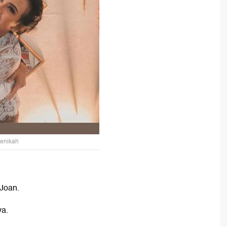
menikah
 Joan.
ya.