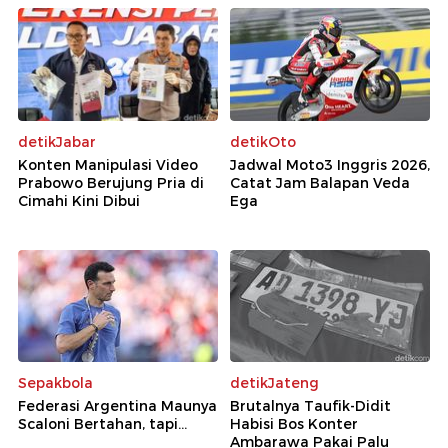
detikJabar
detikOto
Konten Manipulasi Video
Jadwal Moto3 Inggris 2026,
Prabowo Berujung Pria di
Catat Jam Balapan Veda
Cimahi Kini Dibui
Ega
Sepakbola
detikJateng
Federasi Argentina Maunya
Brutalnya Taufik-Didit
Scaloni Bertahan, tapi...
Habisi Bos Konter
Ambarawa Pakai Palu