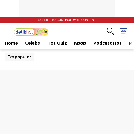
SCROLL TO CONTINUE WITH CONTENT
Home
Celebs
Hot Quiz
Kpop
Podcast Hot
Mu
Terpopuler