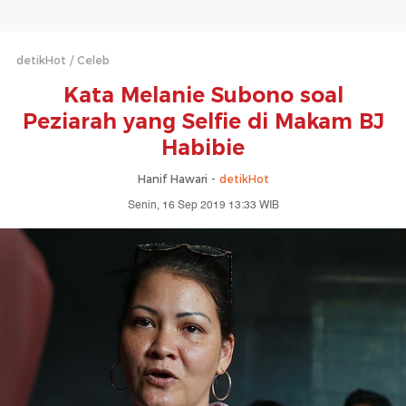
detikHot
Celeb
Kata Melanie Subono soal
Peziarah yang Selfie di Makam BJ
Habibie
Hanif Hawari -
detikHot
Senin, 16 Sep 2019 13:33 WIB