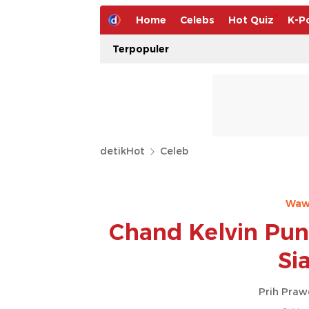
Home
Celebs
Hot Quiz
K-P
Terpopuler
detikHot
Celeb
Wawa
Chand Kelvin Pun
Si
Prih Praw