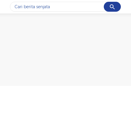
Cancel
Yang sedang ramai dicari
#1
data live draw sgp
#2
iran
#3
senjata
#4
prabowo
#5
gempa hari ini
Promoted
Terakhir yang dicari
Loading...