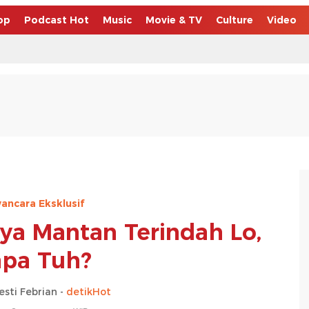
op
Podcast Hot
Music
Movie & TV
Culture
Video
ncara Eksklusif
ya Mantan Terindah Lo,
apa Tuh?
esti Febrian -
detikHot