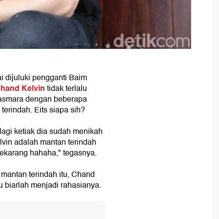
 dijuluki pengganti Baim
hand Kelvin
tidak terlalu
n asmara dengan beberapa
erindah. Eits siapa sih?
agi ketiak dia sudah menikah
lvin adalah mantan terindah
sekarang hahaha," tegasnya.
 mantan terindah itu, Chand
u biarlah menjadi rahasianya.