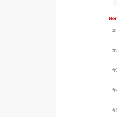
Ber
#
#
#
#
#