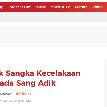
op
Podcast Hot
Music
Movie & TV
Culture
Video
k Sangka Kecelakaan
pada Sang Adik
 Hawari -
detikHot
 12 Sep 2019 20:41 WIB