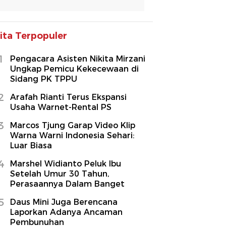
ita Terpopuler
1
Pengacara Asisten Nikita Mirzani
Ungkap Pemicu Kekecewaan di
Sidang PK TPPU
2
Arafah Rianti Terus Ekspansi
Usaha Warnet-Rental PS
3
Marcos Tjung Garap Video Klip
Warna Warni Indonesia Sehari:
Luar Biasa
4
Marshel Widianto Peluk Ibu
Setelah Umur 30 Tahun,
Perasaannya Dalam Banget
5
Daus Mini Juga Berencana
Laporkan Adanya Ancaman
Pembunuhan