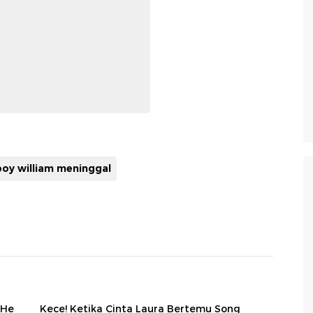
boy william meninggal
 He
Kece! Ketika Cinta Laura Bertemu Song