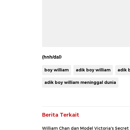
(hnh/dal)
boy william
adik boy william
adik 
adik boy william meninggal dunia
Berita Terkait
William Chan dan Model Victoria's Secret