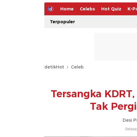
Home
Celebs
Hot Quiz
K-P
Terpopuler
detikHot
Celeb
Tersangka KDRT, 
Tak Pergi
Desi P
Selasa