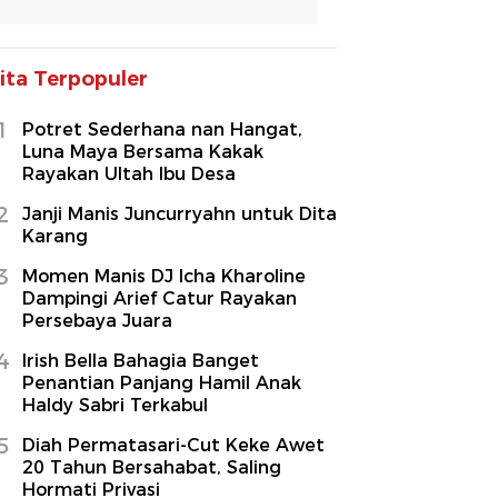
ita Terpopuler
1
Potret Sederhana nan Hangat,
Luna Maya Bersama Kakak
Rayakan Ultah Ibu Desa
2
Janji Manis Juncurryahn untuk Dita
Karang
3
Momen Manis DJ Icha Kharoline
Dampingi Arief Catur Rayakan
Persebaya Juara
4
Irish Bella Bahagia Banget
Penantian Panjang Hamil Anak
Haldy Sabri Terkabul
5
Diah Permatasari-Cut Keke Awet
20 Tahun Bersahabat, Saling
Hormati Privasi