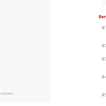
Ber
#
#
#
#
#
H CONTENT