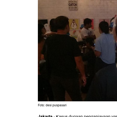
Foto: desi puspasari
Jakarta
- Kasus dugaan penganiayaan yang