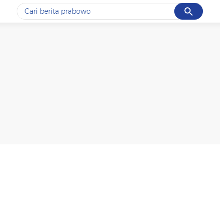
Cancel
Yang sedang ramai dicari
#1
data live draw sgp
#2
k-talk
#3
kebakaran
#4
prabowo
#5
gempa hari ini
Promoted
Terakhir yang dicari
Loading...