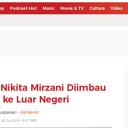
op
Podcast Hot
Music
Movie & TV
Culture
Video
Nikita Mirzani Diimbau
 ke Luar Negeri
uspasari -
detikHot
, 30 Jul 2019 19:27 WIB