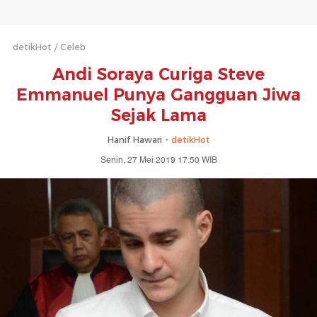
detikHot
Celeb
Andi Soraya Curiga Steve
Emmanuel Punya Gangguan Jiwa
Sejak Lama
Hanif Hawari -
detikHot
Senin, 27 Mei 2019 17:50 WIB