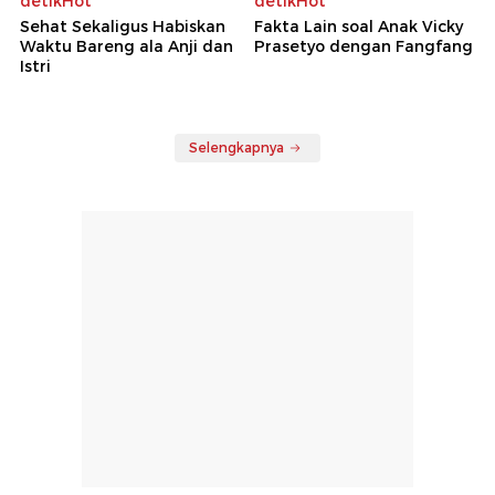
detikHot
detikHot
Sehat Sekaligus Habiskan
Fakta Lain soal Anak Vicky
Waktu Bareng ala Anji dan
Prasetyo dengan Fangfang
Istri
Selengkapnya