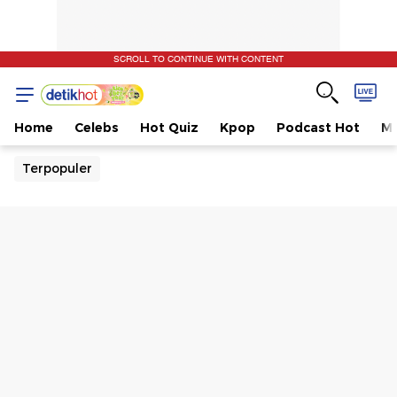
SCROLL TO CONTINUE WITH CONTENT
Home
Celebs
Hot Quiz
Kpop
Podcast Hot
Mu
Terpopuler