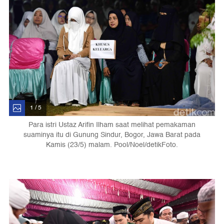
1 / 5
Para istri Ustaz Arifin Ilham saat melihat pemakaman
suaminya itu di Gunung Sindur, Bogor, Jawa Barat pada
Kamis (23/5) malam. Pool/Noel/detikFoto.