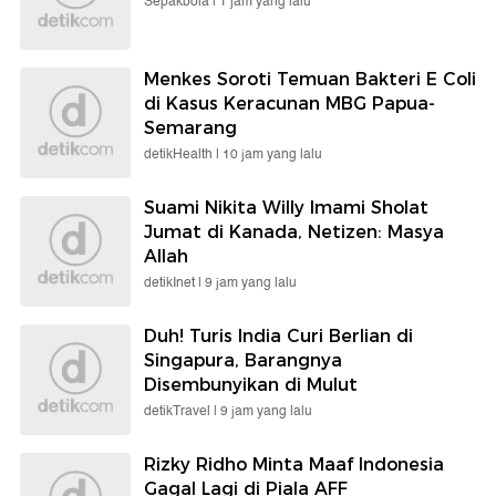
Sepakbola |
1 jam yang lalu
Menkes Soroti Temuan Bakteri E Coli
di Kasus Keracunan MBG Papua-
Semarang
detikHealth |
10 jam yang lalu
Suami Nikita Willy Imami Sholat
Jumat di Kanada, Netizen: Masya
Allah
detikInet |
9 jam yang lalu
Duh! Turis India Curi Berlian di
Singapura, Barangnya
Disembunyikan di Mulut
detikTravel |
9 jam yang lalu
Rizky Ridho Minta Maaf Indonesia
Gagal Lagi di Piala AFF