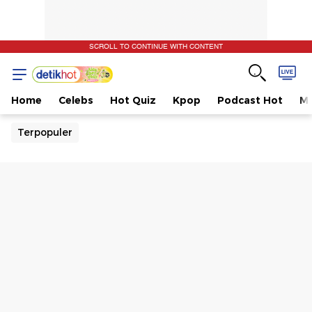
SCROLL TO CONTINUE WITH CONTENT
Home
Celebs
Hot Quiz
Kpop
Podcast Hot
Mu
Terpopuler