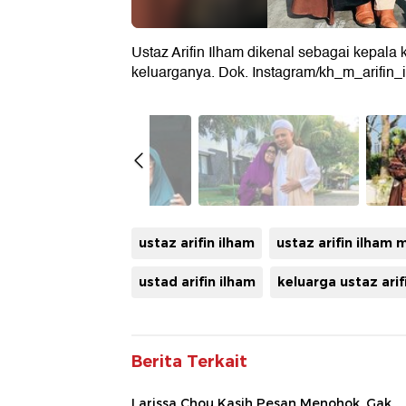
Ustaz Arifin Ilham dikenal sebagai kepala
keluarganya. Dok. Instagram/kh_m_arifin_
ustaz arifin ilham
ustaz arifin ilham 
ustad arifin ilham
keluarga ustaz arif
Berita Terkait
Larissa Chou Kasih Pesan Menohok, Gak