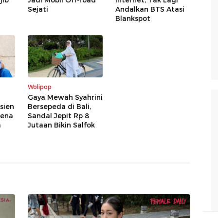
jib
Jadi Mobil Off-road
Internet, Tak Lagi
Sejati
Andalkan BTS Atasi
Blankspot
Wolipop
Gaya Mewah Syahrini
sien
Bersepeda di Bali,
rena
Sandal Jepit Rp 8
a
Jutaan Bikin Salfok