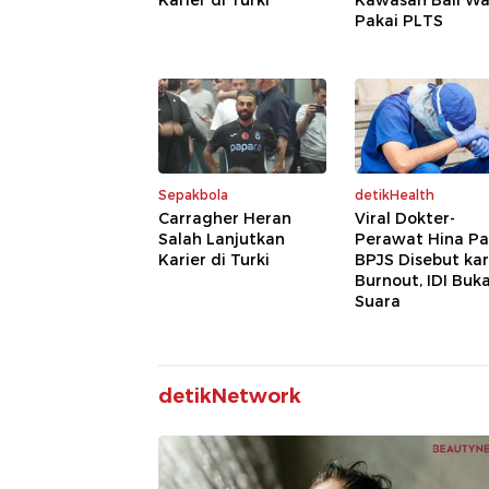
Karier di Turki
Kawasan Bali Wa
Pakai PLTS
Sepakbola
detikHealth
Carragher Heran
Viral Dokter-
Salah Lanjutkan
Perawat Hina Pa
Karier di Turki
BPJS Disebut ka
Burnout, IDI Buk
Suara
detikNetwork