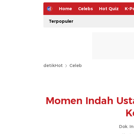
Home
Celebs
Hot Quiz
K-P
Terpopuler
detikHot
Celeb
Momen Indah Usta
K
Dok. I