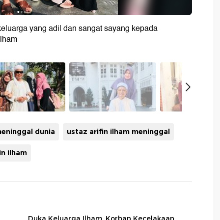
 keluarga yang adil dan sangat sayang kepada
ilham
meninggal dunia
ustaz arifin ilham meninggal
in ilham
Duka Keluarga Ilham, Korban Kecelakaan