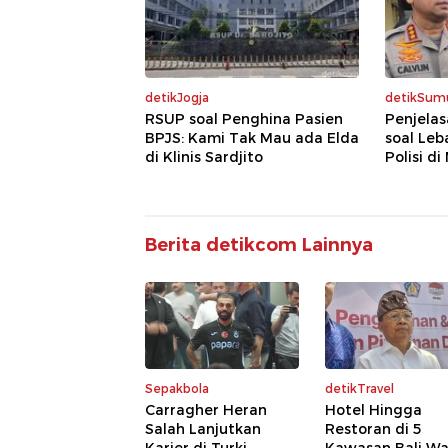
detikJogja
detikSum
RSUP soal Penghina Pasien
Penjelas
BPJS: Kami Tak Mau ada Elda
soal Leb
di Klinis Sardjito
Polisi d
Berita detikcom Lainnya
Sepakbola
detikTravel
Carragher Heran
Hotel Hingga
Salah Lanjutkan
Restoran di 5