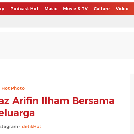
op
Podcast Hot
Music
Movie & TV
Culture
Video
Hot Photo
z Arifin Ilham Bersama
eluarga
nstagram -
detikHot