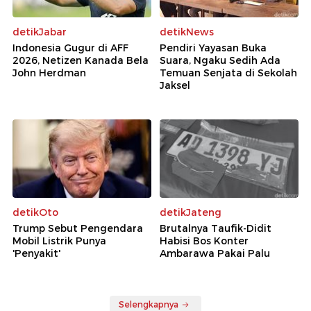
detikJabar
detikNews
Indonesia Gugur di AFF
Pendiri Yayasan Buka
2026, Netizen Kanada Bela
Suara, Ngaku Sedih Ada
John Herdman
Temuan Senjata di Sekolah
Jaksel
detikOto
detikJateng
Trump Sebut Pengendara
Brutalnya Taufik-Didit
Mobil Listrik Punya
Habisi Bos Konter
'Penyakit'
Ambarawa Pakai Palu
Selengkapnya