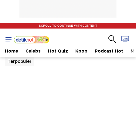
SCROLL TO CONTINUE WITH CONTENT
Home
Celebs
Hot Quiz
Kpop
Podcast Hot
Mu
Terpopuler