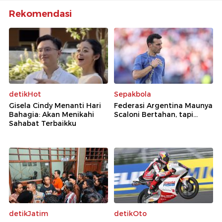
Rekomendasi
detikHot
Sepakbola
Gisela Cindy Menanti Hari
Federasi Argentina Maunya
Bahagia: Akan Menikahi
Scaloni Bertahan, tapi...
Sahabat Terbaikku
detikJatim
detikOto