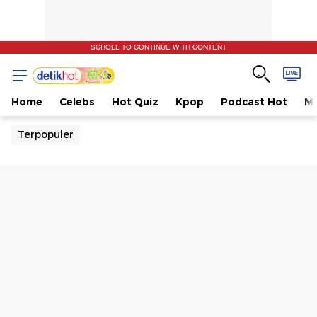
SCROLL TO CONTINUE WITH CONTENT
Home
Celebs
Hot Quiz
Kpop
Podcast Hot
Mu
Terpopuler