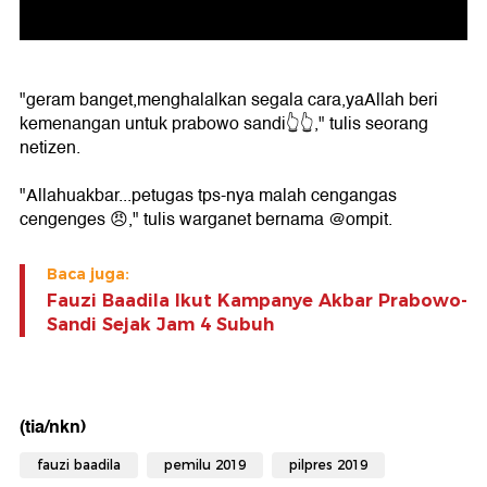
"geram banget,menghalalkan segala cara,yaAllah beri
kemenangan untuk prabowo sandi👆👆," tulis seorang
netizen.
"Allahuakbar...petugas tps-nya malah cengangas
cengenges 😠," tulis warganet bernama @ompit.
Baca juga:
Fauzi Baadila Ikut Kampanye Akbar Prabowo-
Sandi Sejak Jam 4 Subuh
(tia/nkn)
fauzi baadila
pemilu 2019
pilpres 2019