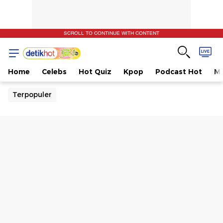
SCROLL TO CONTINUE WITH CONTENT
Home
Celebs
Hot Quiz
Kpop
Podcast Hot
Mu
Terpopuler