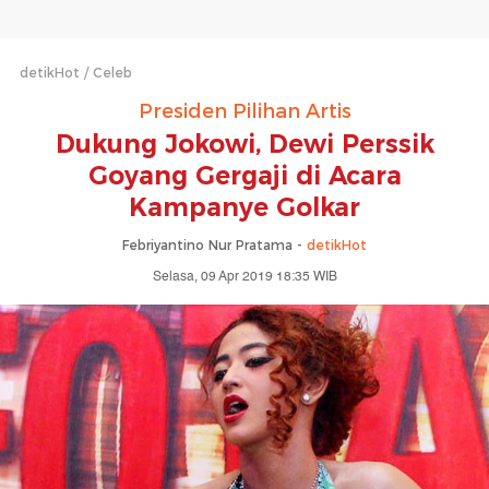
detikHot
Celeb
Presiden Pilihan Artis
Dukung Jokowi, Dewi Perssik
Goyang Gergaji di Acara
Kampanye Golkar
Febriyantino Nur Pratama -
detikHot
Selasa, 09 Apr 2019 18:35 WIB