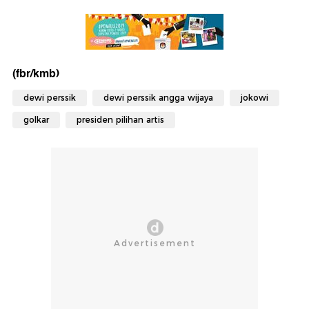
(fbr/kmb)
dewi perssik
dewi perssik angga wijaya
jokowi
golkar
presiden pilihan artis