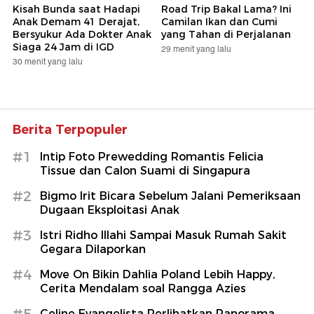
Kisah Bunda saat Hadapi
Road Trip Bakal Lama? Ini
Anak Demam 41 Derajat,
Camilan Ikan dan Cumi
Bersyukur Ada Dokter Anak
yang Tahan di Perjalanan
Siaga 24 Jam di IGD
29 menit yang lalu
30 menit yang lalu
Berita Terpopuler
#1
Intip Foto Prewedding Romantis Felicia
Tissue dan Calon Suami di Singapura
#2
Bigmo Irit Bicara Sebelum Jalani Pemeriksaan
Dugaan Eksploitasi Anak
#3
Istri Ridho Illahi Sampai Masuk Rumah Sakit
Gegara Dilaporkan
#4
Move On Bikin Dahlia Poland Lebih Happy,
Cerita Mendalam soal Rangga Azies
Celine Evangelista Perlihatkan Panorama