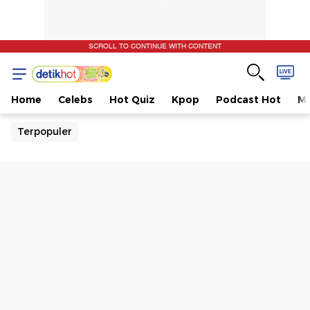
SCROLL TO CONTINUE WITH CONTENT
Home
Celebs
Hot Quiz
Kpop
Podcast Hot
Mu
Terpopuler