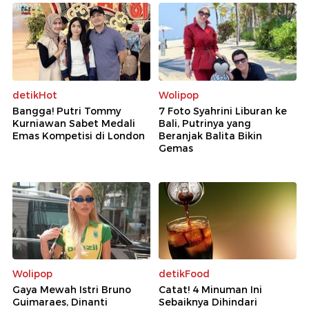
detikHot
Wolipop
Bangga! Putri Tommy
7 Foto Syahrini Liburan ke
Kurniawan Sabet Medali
Bali, Putrinya yang
Emas Kompetisi di London
Beranjak Balita Bikin
Gemas
Wolipop
detikFood
Gaya Mewah Istri Bruno
Catat! 4 Minuman Ini
Guimaraes, Dinanti
Sebaiknya Dihindari