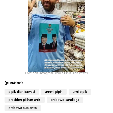
Foto: dok. Instagram Stories Pipik Dian Irawati
(pus/doc)
pipik dian irawati
ummi pipik
umi pipik
presiden pilihan artis
prabowo-sandiaga
prabowo subianto