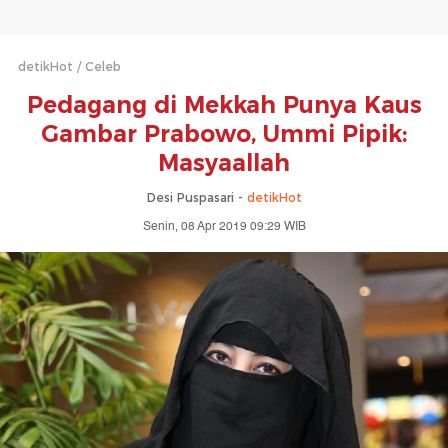
detikHot
Celeb
Pedagang di Mekkah Punya Kaus
Gambar Prabowo, Ummi Pipik:
Masyaallah
Desi Puspasari -
detikHot
Senin, 08 Apr 2019 09:29 WIB