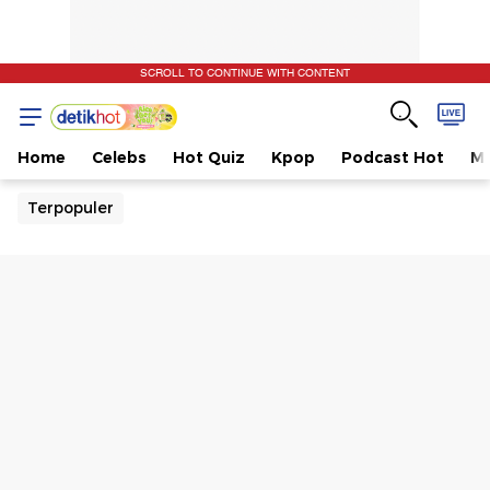
SCROLL TO CONTINUE WITH CONTENT
Home
Celebs
Hot Quiz
Kpop
Podcast Hot
Mu
Terpopuler