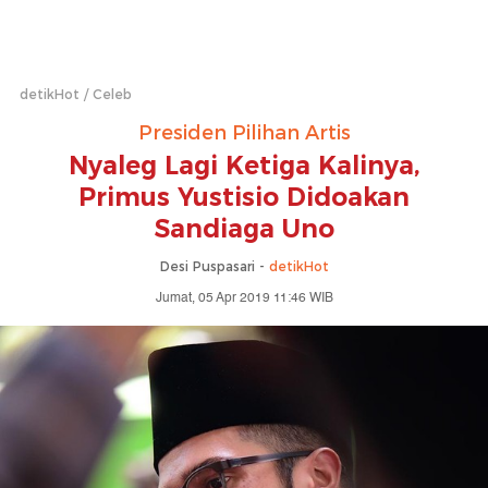
detikHot
Celeb
Presiden Pilihan Artis
Nyaleg Lagi Ketiga Kalinya,
Primus Yustisio Didoakan
Sandiaga Uno
Desi Puspasari -
detikHot
Jumat, 05 Apr 2019 11:46 WIB