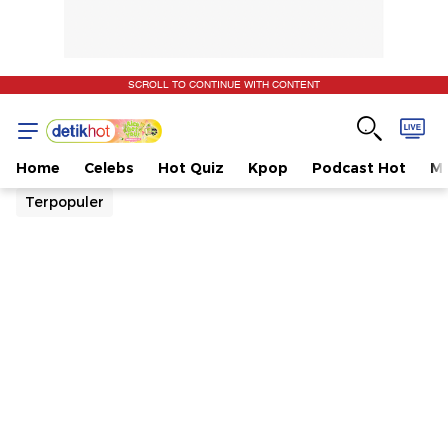
SCROLL TO CONTINUE WITH CONTENT
Home
Celebs
Hot Quiz
Kpop
Podcast Hot
Mu
Terpopuler