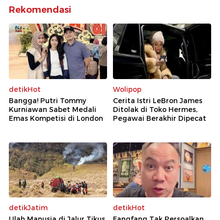
Rekomendasi
detikHot
Wolipop
Bangga! Putri Tommy
Cerita Istri LeBron James
Kurniawan Sabet Medali
Ditolak di Toko Hermes,
Emas Kompetisi di London
Pegawai Berakhir Dipecat
detikJatim
detikHot
Ulah Manusia di Jalur Tikus
Fangfang Tak Persoalkan