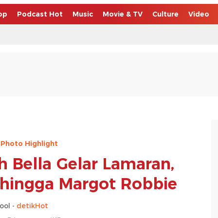
op
Podcast Hot
Music
Movie & TV
Culture
Video
 Photo Highlight
h Bella Gelar Lamaran,
t hingga Margot Robbie
ool -
detikHot