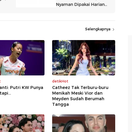
Selengkapnya
t
detikHot
anti: Putri KW Punya
Catheez Tak Terburu-buru
api...
Menikah Meski Vior dan
Meyden Sudah Berumah
Tangga