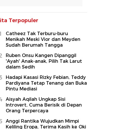
ita Terpopuler
1
Catheez Tak Terburu-buru
Menikah Meski Vior dan Meyden
Sudah Berumah Tangga
2
Ruben Onsu Kangen Dipanggil
'Ayah' Anak-anak, Pilih Tak Larut
dalam Sedih
3
Hadapi Kasasi Rizky Febian, Teddy
Pardiyana Tetap Tenang dan Buka
Pintu Mediasi
4
Aisyah Aqilah Ungkap Sisi
Introvert, Cuma Berisik di Depan
Orang Terpercaya
5
Anggi Rantika Wujudkan Mimpi
Keliling Eropa, Terima Kasih ke Oki