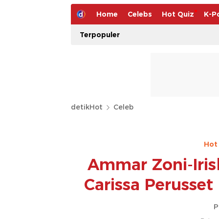
Home
Celebs
Hot Quiz
K-P
Terpopuler
detikHot
Celeb
Hot
Ammar Zoni-Iris
Carissa Perusse
P