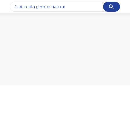
Cancel
Yang sedang ramai dicari
#1
data live draw sgp
#2
kebakaran
#3
prabowo
#4
iran
#5
gempa hari ini
Promoted
Terakhir yang dicari
Loading...