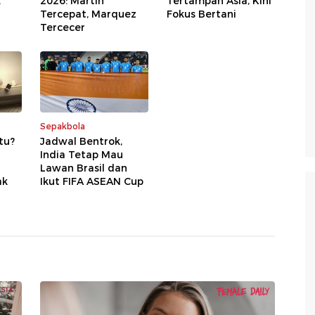
k
2026: Martin
Tertampan Asia, Kini
Tercepat, Marquez
Fokus Bertani
Tercecer
Sepakbola
tu?
Jadwal Bentrok,
India Tetap Mau
Lawan Brasil dan
ak
Ikut FIFA ASEAN Cup