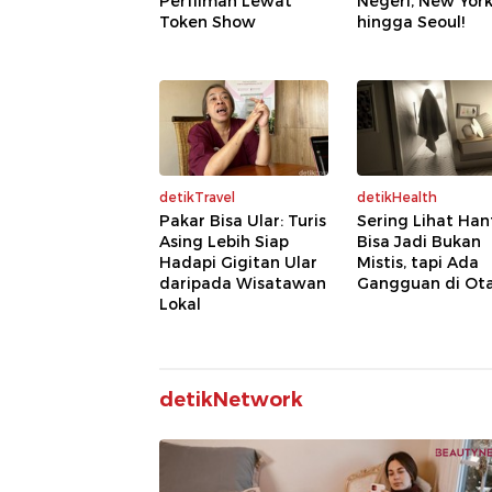
Perfilman Lewat
Negeri, New Yor
Token Show
hingga Seoul!
detikTravel
detikHealth
Pakar Bisa Ular: Turis
Sering Lihat Han
Asing Lebih Siap
Bisa Jadi Bukan
Hadapi Gigitan Ular
Mistis, tapi Ada
daripada Wisatawan
Gangguan di Ot
Lokal
detikNetwork