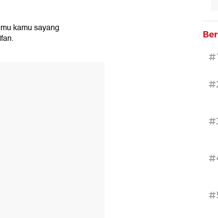
ktemu kamu sayang
Ber
fan.
#
#
#
#
#