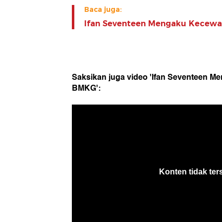
Baca juga:
Ifan Seventeen Mengaku Kecew
Saksikan juga video 'Ifan Seventeen 
BMKG':