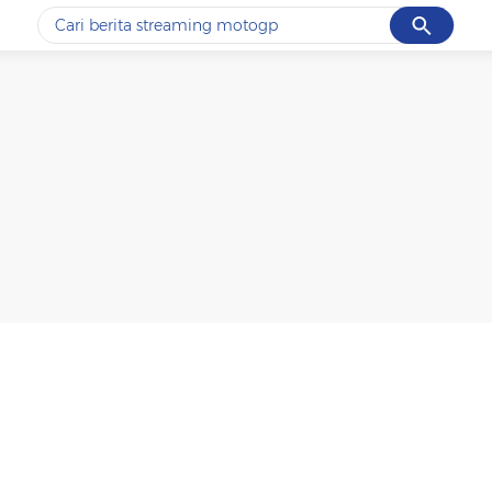
Cancel
Yang sedang ramai dicari
#1
ketik
#2
bromo
#3
streaming motogp
#4
prabowo
#5
data live draw sgp
Promoted
Terakhir yang dicari
Loading...