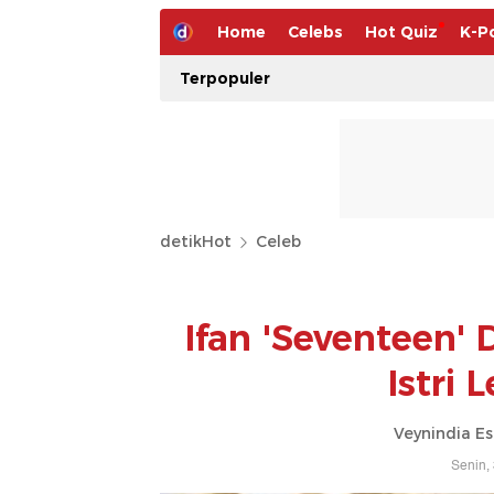
Home
Celebs
Hot Quiz
K-P
Terpopuler
detikHot
Celeb
Ifan 'Seventeen
Istri
Veynindia E
Senin,