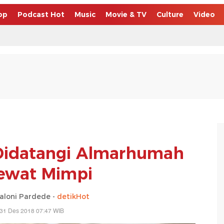
op
Podcast Hot
Music
Movie & TV
Culture
Video
' Didatangi Almarhumah
 Lewat Mimpi
saloni Pardede -
detikHot
 31 Des 2018 07:47 WIB