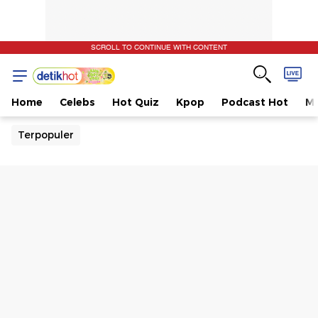
SCROLL TO CONTINUE WITH CONTENT
Home
Celebs
Hot Quiz
Kpop
Podcast Hot
Mu
Terpopuler