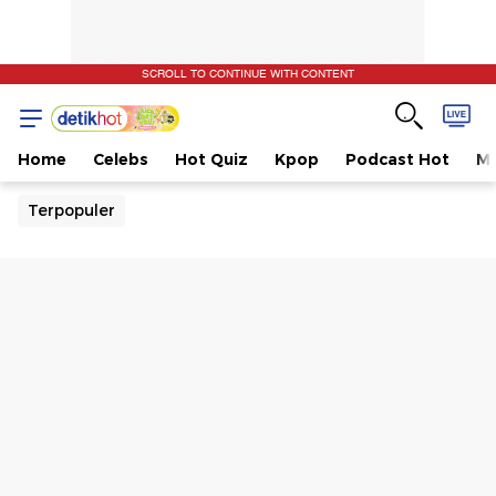
SCROLL TO CONTINUE WITH CONTENT
Home
Celebs
Hot Quiz
Kpop
Podcast Hot
Mu
Terpopuler