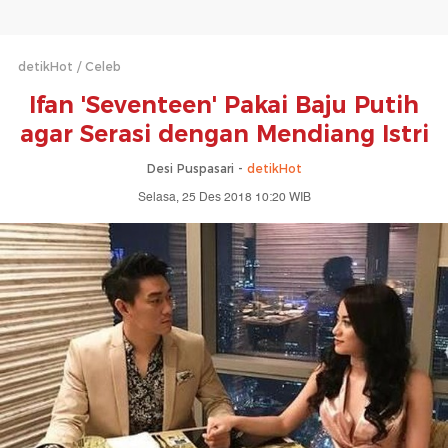
detikHot
Celeb
Ifan 'Seventeen' Pakai Baju Putih
agar Serasi dengan Mendiang Istri
Desi Puspasari -
detikHot
Selasa, 25 Des 2018 10:20 WIB