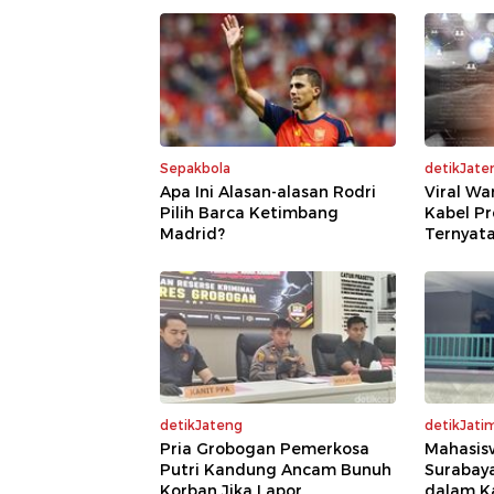
Sepakbola
detikJate
Apa Ini Alasan-alasan Rodri
Viral Wa
Pilih Barca Ketimbang
Kabel Pr
Madrid?
Ternyata
detikJateng
detikJati
Pria Grobogan Pemerkosa
Mahasis
Putri Kandung Ancam Bunuh
Surabaya
Korban Jika Lapor
dalam K