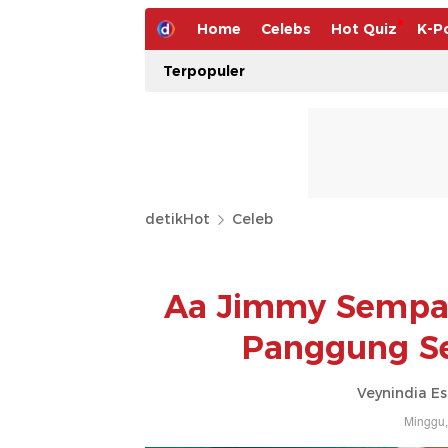
Home
Celebs
Hot Quiz
K-P
Terpopuler
detikHot
Celeb
Aa Jimmy Sempat 
Panggung S
Veynindia E
Minggu,