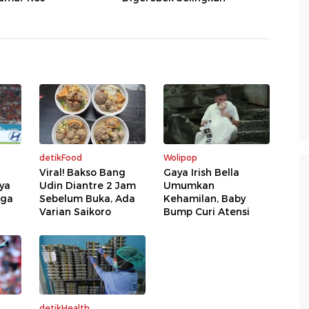
detikFood
Wolipop
Viral! Bakso Bang
Gaya Irish Bella
nya
Udin Diantre 2 Jam
Umumkan
nga
Sebelum Buka, Ada
Kehamilan, Baby
Varian Saikoro
Bump Curi Atensi
detikHealth