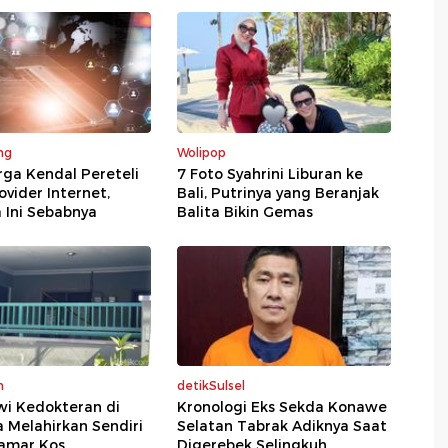
ng
Wolipop
rga Kendal Pereteli
7 Foto Syahrini Liburan ke
ovider Internet,
Bali, Putrinya yang Beranjak
 Ini Sebabnya
Balita Bikin Gemas
m
detikSulsel
wi Kedokteran di
Kronologi Eks Sekda Konawe
 Melahirkan Sendiri
Selatan Tabrak Adiknya Saat
amar Kos
Digerebek Selingkuh