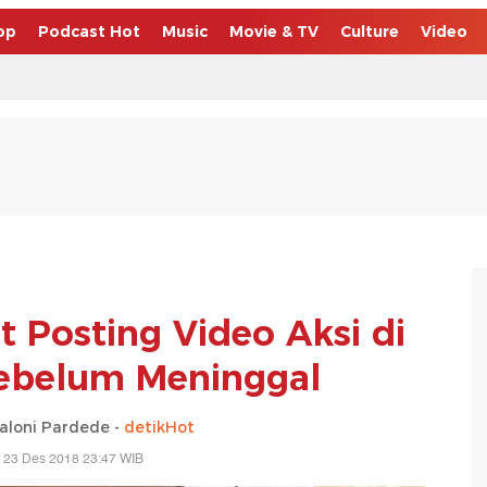
op
Podcast Hot
Music
Movie & TV
Culture
Video
Posting Video Aksi di
ebelum Meninggal
saloni Pardede -
detikHot
 23 Des 2018 23:47 WIB