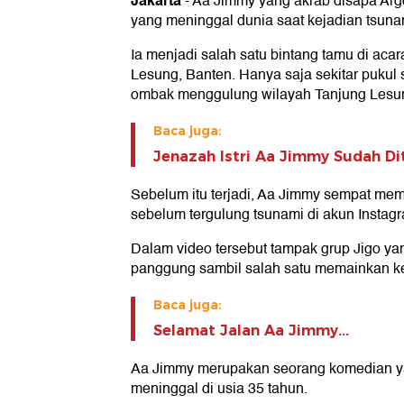
Jakarta
- Aa Jimmy yang akrab disapa Arg
yang meninggal dunia saat kejadian tsunam
Ia menjadi salah satu bintang tamu di aca
Lesung, Banten. Hanya saja sekitar pukul s
ombak menggulung wilayah Tanjung Lesu
Baca juga:
Jenazah Istri Aa Jimmy Sudah D
Sebelum itu terjadi, Aa Jimmy sempat me
sebelum tergulung tsunami di akun Instagr
Dalam video tersebut tampak grup Jigo yan
panggung sambil salah satu memainkan k
Baca juga:
Selamat Jalan Aa Jimmy...
Aa Jimmy merupakan seorang komedian ya
meninggal di usia 35 tahun.