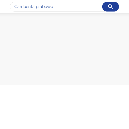
Cancel
Yang sedang ramai dicari
#1
data live draw sgp
#2
piala presiden 2026
#3
prabowo
#4
iran
#5
gempa hari ini
Promoted
Terakhir yang dicari
Loading...