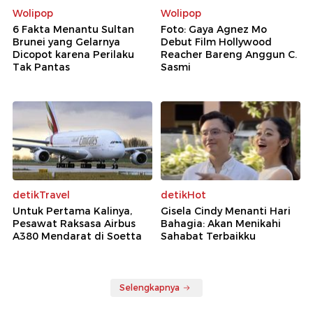
Wolipop
Wolipop
6 Fakta Menantu Sultan
Foto: Gaya Agnez Mo
Brunei yang Gelarnya
Debut Film Hollywood
Dicopot karena Perilaku
Reacher Bareng Anggun C.
Tak Pantas
Sasmi
detikTravel
detikHot
Untuk Pertama Kalinya,
Gisela Cindy Menanti Hari
Pesawat Raksasa Airbus
Bahagia: Akan Menikahi
A380 Mendarat di Soetta
Sahabat Terbaikku
Selengkapnya