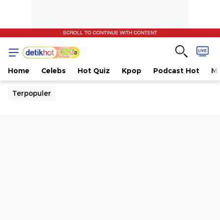
SCROLL TO CONTINUE WITH CONTENT
Home
Celebs
Hot Quiz
Kpop
Podcast Hot
Mu
Terpopuler