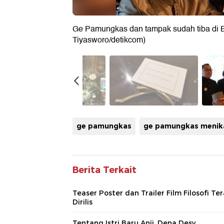
Ge Pamungkas dan tampak sudah tiba di Bal
Tiyasworo/detikcom)
ge pamungkas
ge pamungkas menik
Berita Terkait
Teaser Poster dan Trailer Film Filosofi Ter
Dirilis
Tentang Istri Baru Anji, Dena Desy