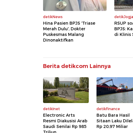
detikNews
detikJogj
Hina Pasien BPJS 'Triase
RSUP so
Merah Dulu', Dokter
BPJS: K
Puskesmas Malang
di Klinis
Dinonaktifkan
Berita detikcom Lainnya
detikInet
detikFinance
Electronic Arts
Batu Bara Hasil
Resmi Diakusisi Arab
Sitaan Laku Dile
Saudi Senilai Rp 985
Rp 20,97 Miliar
Triliun