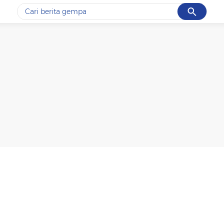
Cancel
Yang sedang ramai dicari
#1
gempa hari ini
#2
gempa
#3
prabowo
#4
iran
#5
demo
Promoted
Terakhir yang dicari
Loading...