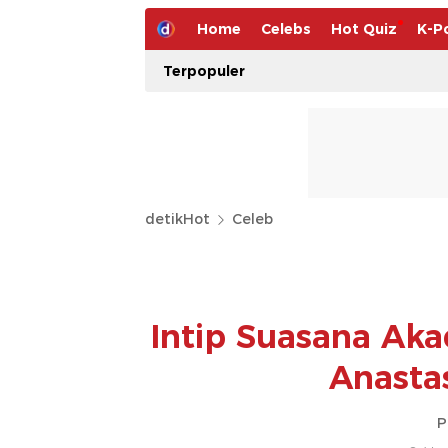
Home
Celebs
Hot Quiz
K-P
Terpopuler
detikHot
Celeb
Intip Suasana Ak
Anasta
P