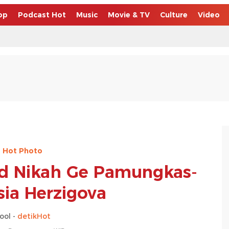
op
Podcast Hot
Music
Movie & TV
Culture
Video
Hot Photo
ad Nikah Ge Pamungkas-
sia Herzigova
ool -
detikHot