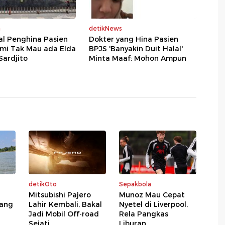
a
detikNews
al Penghina Pasien
Dokter yang Hina Pasien
ami Tak Mau ada Elda
BPJS 'Banyakin Duit Halal'
 Sardjito
Minta Maaf: Mohon Ampun
detikOto
Sepakbola
Mitsubishi Pajero
Munoz Mau Cepat
lang
Lahir Kembali, Bakal
Nyetel di Liverpool,
Jadi Mobil Off-road
Rela Pangkas
Sejati
Liburan