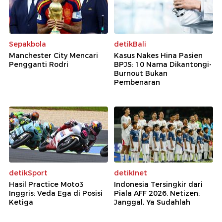
Sepakbola
detikBali
Manchester City Mencari
Kasus Nakes Hina Pasien
Pengganti Rodri
BPJS: 10 Nama Dikantongi-
Burnout Bukan
Pembenaran
detikSport
detikInet
Hasil Practice Moto3
Indonesia Tersingkir dari
Inggris: Veda Ega di Posisi
Piala AFF 2026, Netizen:
Ketiga
Janggal, Ya Sudahlah