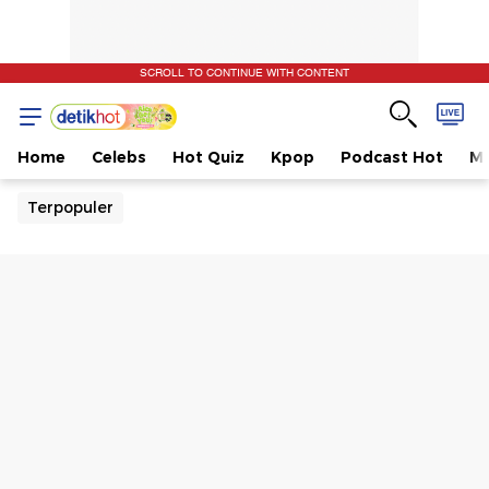
SCROLL TO CONTINUE WITH CONTENT
Home
Celebs
Hot Quiz
Kpop
Podcast Hot
Mu
Terpopuler