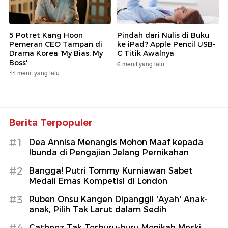
5 Potret Kang Hoon
Pindah dari Nulis di Buku
Pemeran CEO Tampan di
ke iPad? Apple Pencil USB-
Drama Korea 'My Bias, My
C Titik Awalnya
Boss'
6 menit yang lalu
11 menit yang lalu
Berita Terpopuler
#1
Dea Annisa Menangis Mohon Maaf kepada
Ibunda di Pengajian Jelang Pernikahan
#2
Bangga! Putri Tommy Kurniawan Sabet
Medali Emas Kompetisi di London
#3
Ruben Onsu Kangen Dipanggil 'Ayah' Anak-
anak, Pilih Tak Larut dalam Sedih
#4
Catheez Tak Terburu-buru Menikah Meski