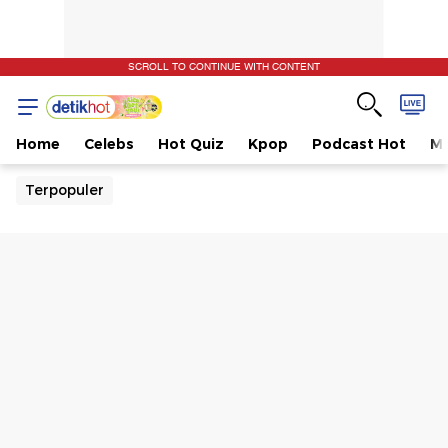
SCROLL TO CONTINUE WITH CONTENT
Home
Celebs
Hot Quiz
Kpop
Podcast Hot
Mu
Terpopuler