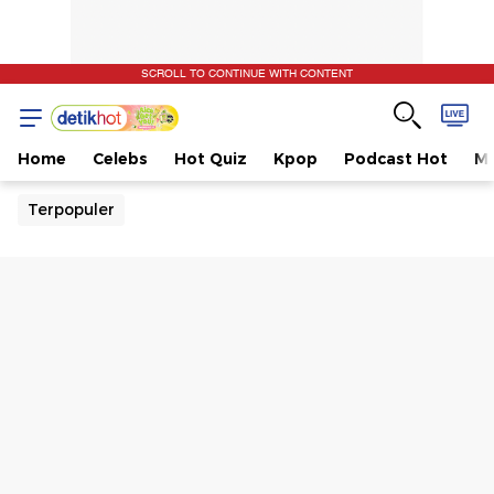
SCROLL TO CONTINUE WITH CONTENT
Home
Celebs
Hot Quiz
Kpop
Podcast Hot
Mu
Terpopuler