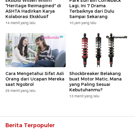
Eksibisi Wilsen Willim
Park Eun Bin Comeback
"Heritage Reimagined" di
Lagi, Ini 7 Drama
ASHTA Hadirkan Karya
Terbaiknya dari Dulu
Kolaborasi Eksklusif
Sampai Sekarang
14 menit yang lalu
10 jam yang lalu
Cara Mengetahui Sifat Asli
Shockbreaker Belakang
Orang dari Ucapan Mereka
buat Motor Matic, Mana
saat Ngobrol
yang Paling Sesuai
Kebutuhanmu?
29 menit yang lalu
13 menit yang lalu
Berita Terpopuler