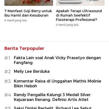
7 Manfaat Goji Berry untuk
Apakah Terapi Ultrasound
Ibu Hamil dan Kesuburan
di Rumah Seefektif
Fisioterapi Profesional?
9 menit yang lalu
2 menit yang lalu
Berita Terpopuler
#1
Fakta Lain soal Anak Vicky Prasetyo dengan
Fangfang
#2
Melly Lee Berduka
#3
Komentar Raisa di Unggahan Mathis Molinie
Bikin Heboh
#4
Randy Pangalila Kalungi 3 Medali Silver
Kejuaraan Renang, Definisi Artis Atlet
#5
Saksi Dinilai Berbelit, Richard Lee Sebut