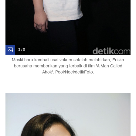
3 / 5
Meski baru kembali usai vakum setelah melahirkan, Eriska
berusaha memberikan yang terbaik di film 'A Man Called
Ahok'. Pool/Noel/detikFoto.