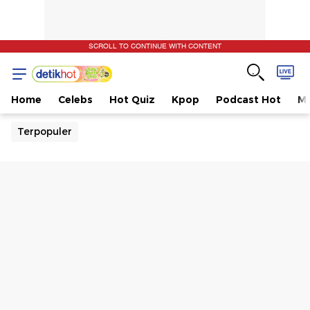
SCROLL TO CONTINUE WITH CONTENT
Home
Celebs
Hot Quiz
Kpop
Podcast Hot
Mu
Terpopuler