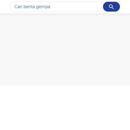
Cancel
Yang sedang ramai dicari
#1
gempa hari ini
#2
demo
#3
gempa
#4
iran
#5
prabowo
Promoted
Terakhir yang dicari
Loading...