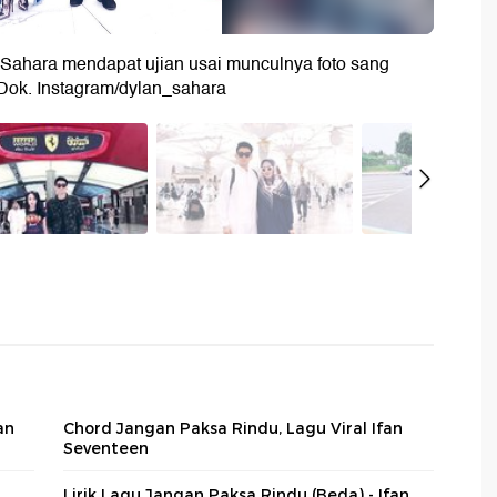
 Sahara mendapat ujian usai munculnya foto sang
 Dok. Instagram/dylan_sahara
an
Chord Jangan Paksa Rindu, Lagu Viral Ifan
Seventeen
Lirik Lagu Jangan Paksa Rindu (Beda) - Ifan