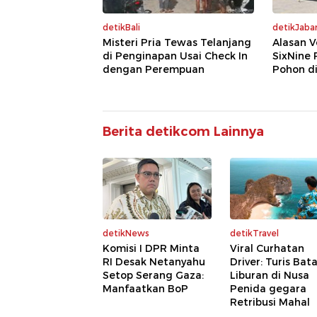
detikBali
detikJaba
Misteri Pria Tewas Telanjang
Alasan V
di Penginapan Usai Check In
SixNine 
dengan Perempuan
Pohon di
Berita detikcom Lainnya
detikNews
detikTravel
Komisi I DPR Minta
Viral Curhatan
RI Desak Netanyahu
Driver: Turis Bata
Setop Serang Gaza:
Liburan di Nusa
Manfaatkan BoP
Penida gegara
Retribusi Mahal