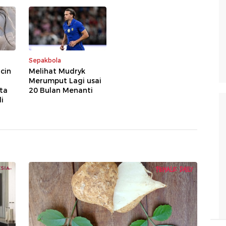
Sepakbola
acin
Melihat Mudryk
Merumput Lagi usai
ta
20 Bulan Menanti
i