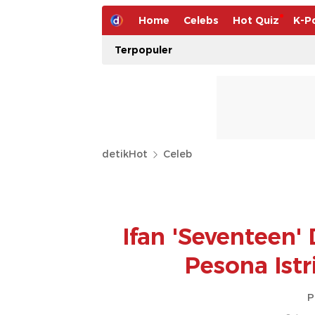
Home
Celebs
Hot Quiz
K-P
Terpopuler
detikHot
Celeb
Ifan 'Seventeen' 
Pesona Istr
P