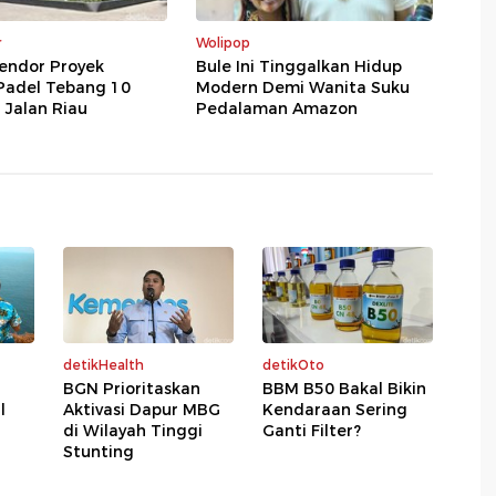
r
Wolipop
endor Proyek
Bule Ini Tinggalkan Hidup
Padel Tebang 10
Modern Demi Wanita Suku
 Jalan Riau
Pedalaman Amazon
detikHealth
detikOto
BGN Prioritaskan
BBM B50 Bakal Bikin
l
Aktivasi Dapur MBG
Kendaraan Sering
di Wilayah Tinggi
Ganti Filter?
Stunting