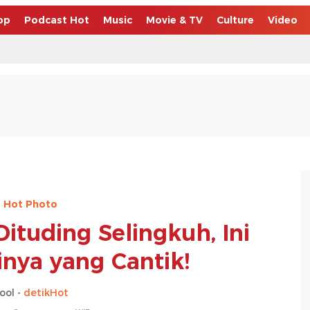
op
Podcast Hot
Music
Movie & TV
Culture
Video
Hot Photo
Dituding Selingkuh, Ini
inya yang Cantik!
ool -
detikHot