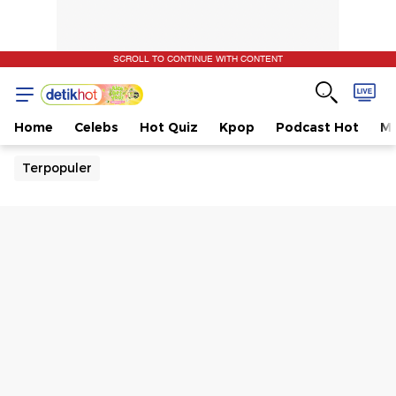
SCROLL TO CONTINUE WITH CONTENT
Home
Celebs
Hot Quiz
Kpop
Podcast Hot
Mu
Terpopuler