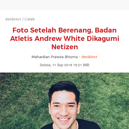
detikHot
Celeb
Foto Setelah Berenang, Badan
Atletis Andrew White Dikagumi
Netizen
Mahardian Prawira Bhisma -
detikHot
Selasa, 11 Sep 2018 18:21 WIB