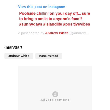
View this post on Instagram
Poolside chillin' on your day off... sure
to bring a smile to anyone's face!!
#sunnydays #islandlife #positivevibes
A post shared by
Andrew White
(@andrew.white._) on Sep 11, 2018 at 1:17am PDT
(mah/dar)
andrew white
nana mirdad