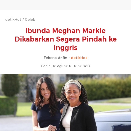
detikHot
Celeb
Ibunda Meghan Markle
Dikabarkan Segera Pindah ke
Inggris
Febrina Arifin -
detikHot
Senin, 13 Agu 2018 18:20 WIB