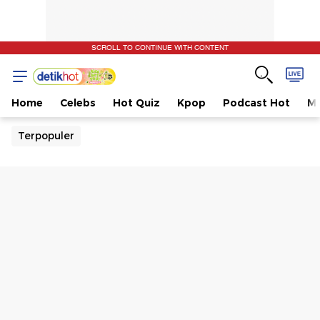
SCROLL TO CONTINUE WITH CONTENT
Home
Celebs
Hot Quiz
Kpop
Podcast Hot
Mu
Terpopuler