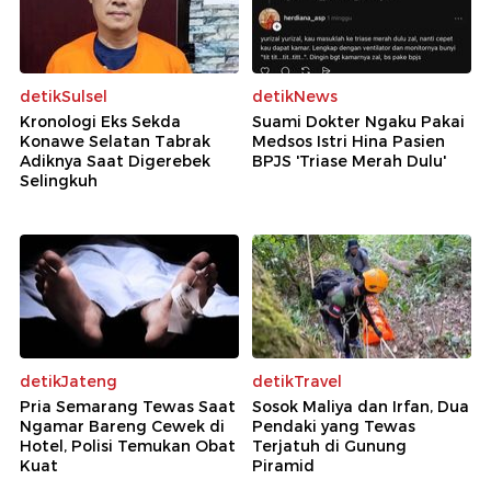
detikSulsel
detikNews
Kronologi Eks Sekda
Suami Dokter Ngaku Pakai
Konawe Selatan Tabrak
Medsos Istri Hina Pasien
Adiknya Saat Digerebek
BPJS 'Triase Merah Dulu'
Selingkuh
detikJateng
detikTravel
Pria Semarang Tewas Saat
Sosok Maliya dan Irfan, Dua
Ngamar Bareng Cewek di
Pendaki yang Tewas
Hotel, Polisi Temukan Obat
Terjatuh di Gunung
Kuat
Piramid