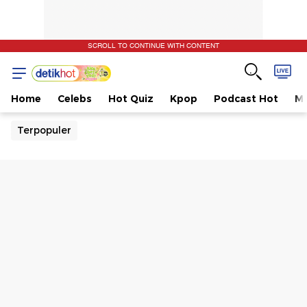
SCROLL TO CONTINUE WITH CONTENT
Home
Celebs
Hot Quiz
Kpop
Podcast Hot
Mu
Terpopuler