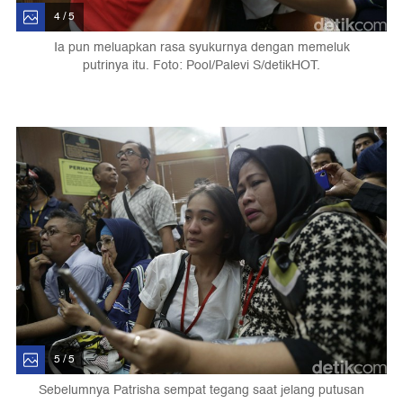
4 / 5
Ia pun meluapkan rasa syukurnya dengan memeluk
putrinya itu. Foto: Pool/Palevi S/detikHOT.
5 / 5
Sebelumnya Patrisha sempat tegang saat jelang putusan