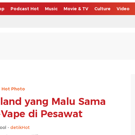
op
Podcast Hot
Music
Movie & TV
Culture
Video
Hot Photo
Poland yang Malu Sama
Vape di Pesawat
ool -
detikHot