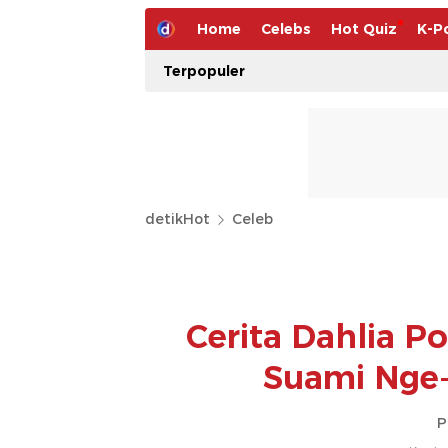
Home
Celebs
Hot Quiz
K-P
Terpopuler
detikHot
Celeb
Cerita Dahlia 
Suami Nge-
P