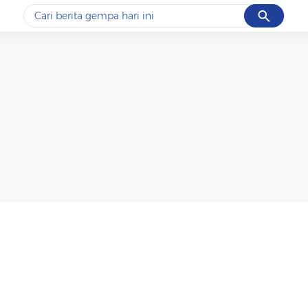
Cancel
Yang sedang ramai dicari
#1
piala presiden 2026
#2
prabowo
#3
gempa hari ini
#4
demo
#5
iran
Promoted
Terakhir yang dicari
Loading...