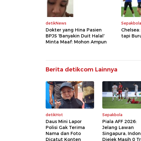
detikNews
Sepakbol
Dokter yang Hina Pasien
Chelsea:
BPJS 'Banyakin Duit Halal'
tapi Bur
Minta Maaf: Mohon Ampun
Berita detikcom Lainnya
detikHot
Sepakbola
Daus Mini Lapor
Piala AFF 2026:
Polisi Gak Terima
Jelang Lawan
Nama dan Foto
Singapura, Indon
Dicatut Konten
Diejek Masih 0 Tr