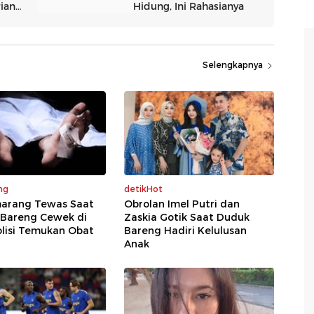
Selengkapnya
ng
detikHot
marang Tewas Saat
Obrolan Imel Putri dan
Bareng Cewek di
Zaskia Gotik Saat Duduk
olisi Temukan Obat
Bareng Hadiri Kelulusan
Anak