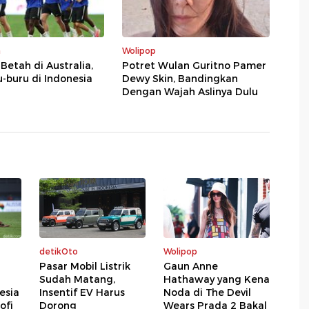
a
Wolipop
 Betah di Australia,
Potret Wulan Guritno Pamer
u-buru di Indonesia
Dewy Skin, Bandingkan
Dengan Wajah Aslinya Dulu
detikOto
Wolipop
Pasar Mobil Listrik
Gaun Anne
Sudah Matang,
Hathaway yang Kena
esia
Insentif EV Harus
Noda di The Devil
ofi
Dorong
Wears Prada 2 Bakal