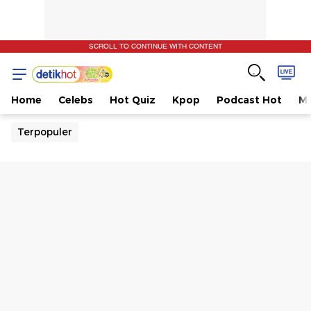
SCROLL TO CONTINUE WITH CONTENT
Home
Celebs
Hot Quiz
Kpop
Podcast Hot
Mu
Terpopuler