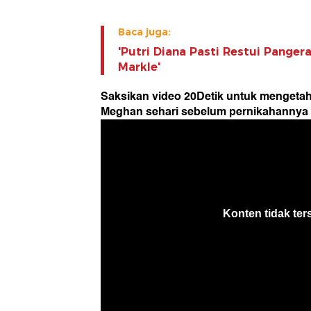
Baca juga:
'Putri Diana Pasti Restui Pange
Markle'
Saksikan video 20Detik untuk mengetah
Meghan sehari sebelum pernikahannya d