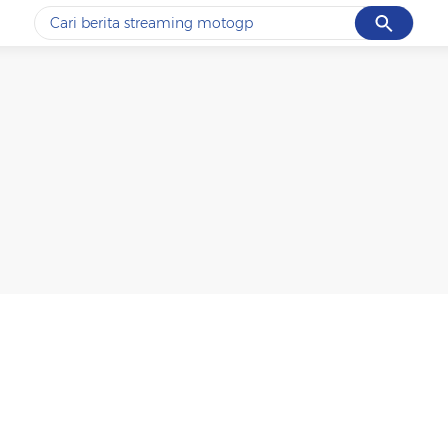
Cancel
Yang sedang ramai dicari
#1
ketik
#2
bromo
#3
streaming motogp
#4
prabowo
#5
data live draw sgp
Promoted
Terakhir yang dicari
Loading...