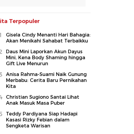
ita Terpopuler
1
Gisela Cindy Menanti Hari Bahagia:
Akan Menikahi Sahabat Terbaikku
2
Daus Mini Laporkan Akun Dayus
Mini, Kena Body Shaming hingga
Gift Live Menurun
3
Anisa Rahma-Suami Naik Gunung
Merbabu: Cerita Baru Pernikahan
Kita
4
Christian Sugiono Santai Lihat
Anak Masuk Masa Puber
5
Teddy Pardiyana Siap Hadapi
Kasasi Rizky Febian dalam
Sengketa Warisan