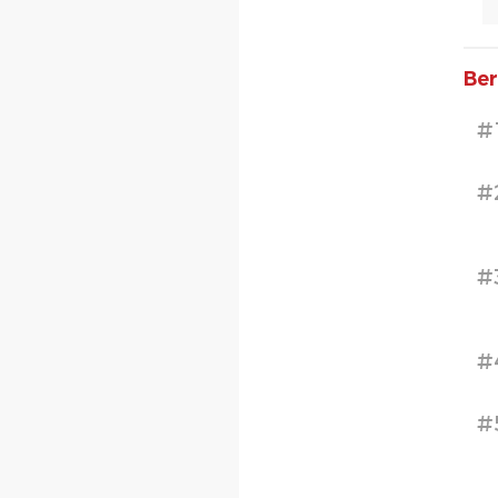
Ber
#
#
#
#
#