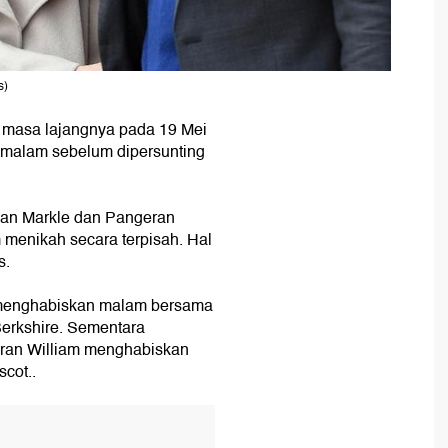
s)
 masa lajangnya pada 19 Mei
emalam sebelum dipersunting
ghan Markle dan Pangeran
menikah secara terpisah. Hal
s.
n menghabiskan malam bersama
Berkshire. Sementara
eran William menghabiskan
cot..