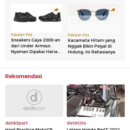
Rekomendasi
detikSport
detikOto
Hasil Practice MotoGP
Lelang Honda BeAT 2022