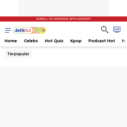
SCROLL TO CONTINUE WITH CONTENT
Home
Celebs
Hot Quiz
Kpop
Podcast Hot
Mu
Terpopuler