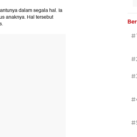
antunya dalam segala hal. Ia
us anaknya. Hal tersebut
Ber
s.
#
#
#
#
#