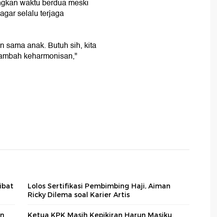
angkan waktu berdua meski
agar selalu terjaga
an sama anak. Butuh sih, kita
 tambah keharmonisan,"
ibat
Lolos Sertifikasi Pembimbing Haji, Aiman
Ricky Dilema soal Karier Artis
an
Ketua KPK Masih Kepikiran Harun Masiku