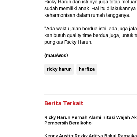
Ricky Harun dan istrinya juga tetap melu
sudah memiliki anak. Hal itu dilakukannya 
keharmonisan dalam rumah tangganya.
"Ada waktu jalan berdua istri, ada juga jal
kan butuh quality time berdua juga, untuk
pungkas Ricky Harun.
(mau/wes)
ricky harun
herfiza
Berita Terkait
Ricky Harun Pernah Alami Iritasi Wajah Ak
Pembersih Beralkohol
Kenny Austin-Rezky Aditya Bakal Ramaik