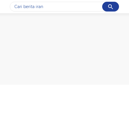
Cancel
Yang sedang ramai dicari
#1
data live draw sgp
#2
iran
#3
senjata
#4
prabowo
#5
gempa hari ini
Promoted
Terakhir yang dicari
Loading...