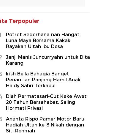
ita Terpopuler
1
Potret Sederhana nan Hangat,
Luna Maya Bersama Kakak
Rayakan Ultah Ibu Desa
2
Janji Manis Juncurryahn untuk Dita
Karang
3
Irish Bella Bahagia Banget
Penantian Panjang Hamil Anak
Haldy Sabri Terkabul
4
Diah Permatasari-Cut Keke Awet
20 Tahun Bersahabat, Saling
Hormati Privasi
5
Ananta Rispo Pamer Motor Baru
Hadiah Ultah ke-8 Nikah dengan
Siti Rohmah