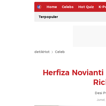
Home
Celebs
Hot Quiz
K-P
Terpopuler
detikHot
Celeb
Herfiza Noviant
Ric
Desi P
Jumat,