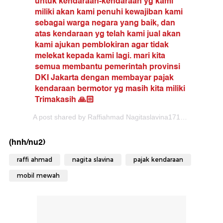
untuk kendaraan-kendaraan yg kami
miliki akan kami penuhi kewajiban kami
sebagai warga negara yang baik, dan
atas kendaraan yg telah kami jual akan
kami ajukan pemblokiran agar tidak
melekat kepada kami lagi. mari kita
semua membantu pemerintah provinsi
DKI Jakarta dengan membayar pajak
kendaraan bermotor yg masih kita miliki
Trimakasih 🙏🏻
A post shared by Raffiahmad Nagitaslavina1717 (@raffinagita1717) on Aug 22, 2017 at 10:51pm PDT
(hnh/nu2)
raffi ahmad
nagita slavina
pajak kendaraan
mobil mewah