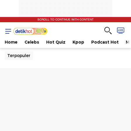
SCROLL TO CONTINUE WITH CONTENT
Home
Celebs
Hot Quiz
Kpop
Podcast Hot
Mu
Terpopuler