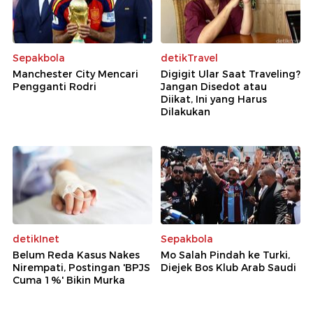
Sepakbola
detikTravel
Manchester City Mencari
Digigit Ular Saat Traveling?
Pengganti Rodri
Jangan Disedot atau
Diikat, Ini yang Harus
Dilakukan
detikInet
Sepakbola
Belum Reda Kasus Nakes
Mo Salah Pindah ke Turki,
Nirempati, Postingan 'BPJS
Diejek Bos Klub Arab Saudi
Cuma 1%' Bikin Murka