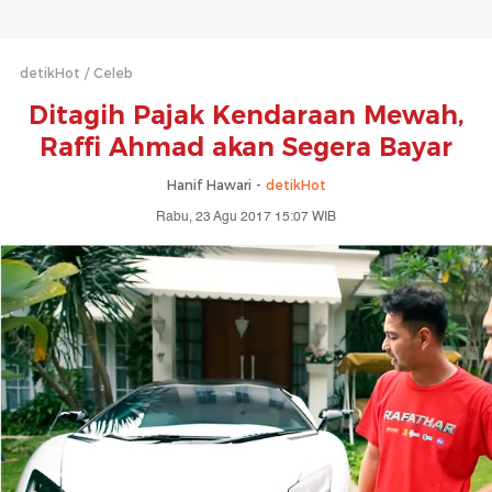
detikHot
Celeb
Ditagih Pajak Kendaraan Mewah,
Raffi Ahmad akan Segera Bayar
Hanif Hawari -
detikHot
Rabu, 23 Agu 2017 15:07 WIB