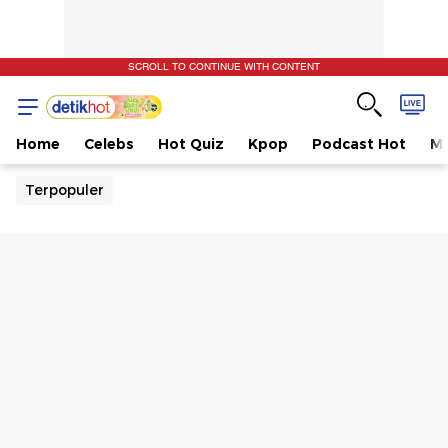
SCROLL TO CONTINUE WITH CONTENT
Home
Celebs
Hot Quiz
Kpop
Podcast Hot
Mu
Terpopuler