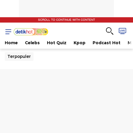
SCROLL TO CONTINUE WITH CONTENT
Home
Celebs
Hot Quiz
Kpop
Podcast Hot
Mu
Terpopuler