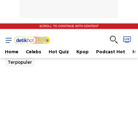
SCROLL TO CONTINUE WITH CONTENT
Home
Celebs
Hot Quiz
Kpop
Podcast Hot
Mu
Terpopuler