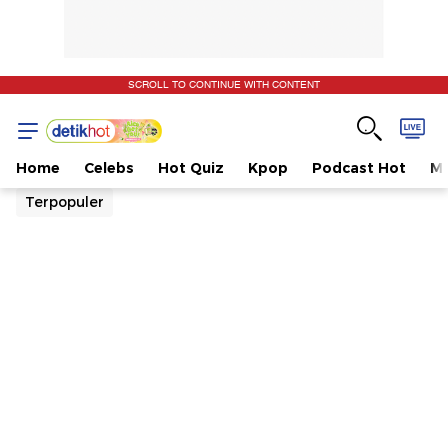
SCROLL TO CONTINUE WITH CONTENT
Home
Celebs
Hot Quiz
Kpop
Podcast Hot
Mu
Terpopuler