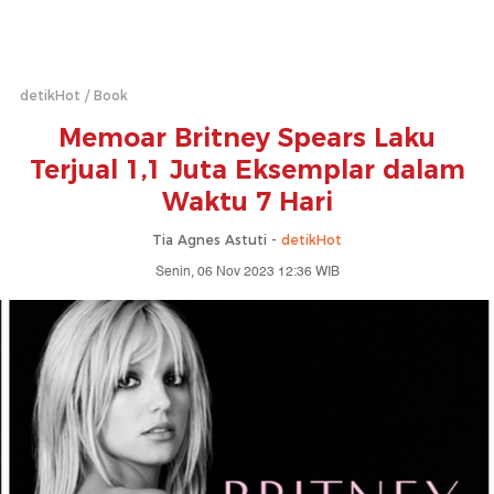
detikHot
Book
Memoar Britney Spears Laku
Terjual 1,1 Juta Eksemplar dalam
Waktu 7 Hari
Tia Agnes Astuti -
detikHot
Senin, 06 Nov 2023 12:36 WIB