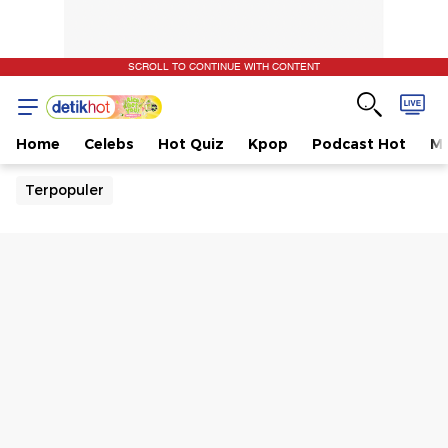
SCROLL TO CONTINUE WITH CONTENT
Home
Celebs
Hot Quiz
Kpop
Podcast Hot
Mu
Terpopuler