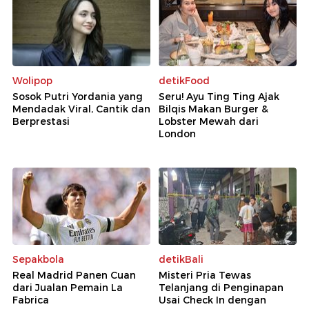
Wolipop
detikFood
Sosok Putri Yordania yang
Seru! Ayu Ting Ting Ajak
Mendadak Viral, Cantik dan
Bilqis Makan Burger &
Berprestasi
Lobster Mewah dari
London
Sepakbola
detikBali
Real Madrid Panen Cuan
Misteri Pria Tewas
dari Jualan Pemain La
Telanjang di Penginapan
Fabrica
Usai Check In dengan