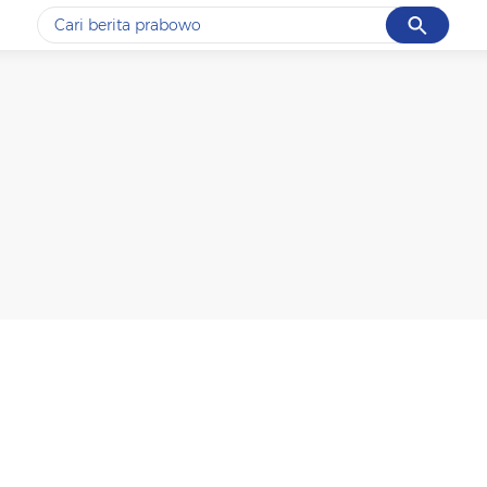
Cancel
Yang sedang ramai dicari
#1
gempa hari ini
#2
demo
#3
gempa
#4
iran
#5
prabowo
Promoted
Terakhir yang dicari
Loading...