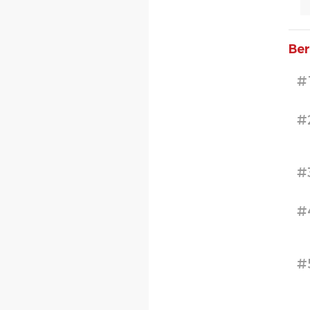
Ber
#
#
#
#
#