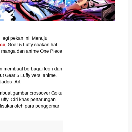
lagi pekan ini. Menuju
ece
, Gear 5 Luffy seakan hal
ta manga dan anime One Piece
n membuat berbagai teori dan
t Gear 5 Luffy versi anime.
dades_Art.
embuat gambar crossover Goku
ffy. Ciri khas pertarungan
disukai oleh para penggemar