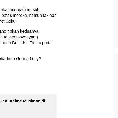
k akan menjadi musuh.
an batas mereka, namun tak ada
inct Goku.
yandingkan keduanya
mbuat crossover yang
agon Ball, dan Toriko pada
adiran Gear 5 Luffy?
 Jadi Anime Musiman di