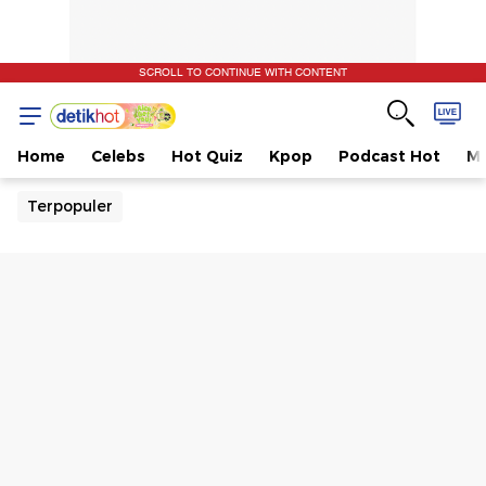
SCROLL TO CONTINUE WITH CONTENT
Home
Celebs
Hot Quiz
Kpop
Podcast Hot
Mu
Terpopuler