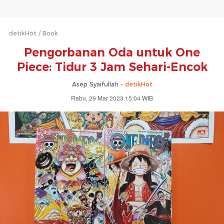
detikHot
Book
Pengorbanan Oda untuk One
Piece: Tidur 3 Jam Sehari-Encok
Asep Syaifullah -
detikHot
Rabu, 29 Mar 2023 15:04 WIB