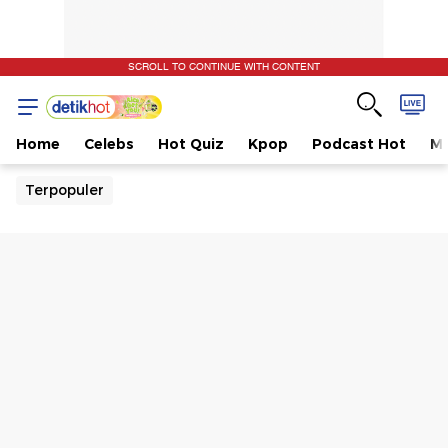
SCROLL TO CONTINUE WITH CONTENT
Home
Celebs
Hot Quiz
Kpop
Podcast Hot
Mu
Terpopuler