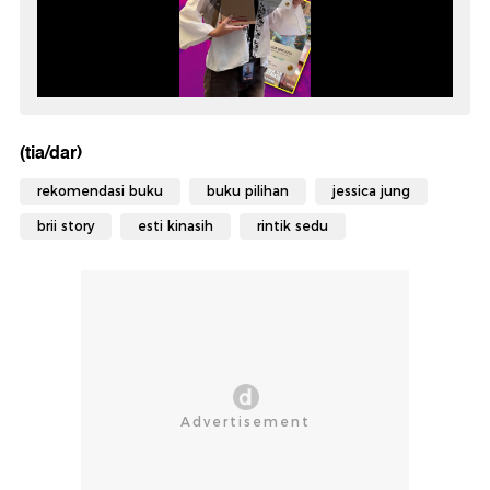
(tia/dar)
rekomendasi buku
buku pilihan
jessica jung
brii story
esti kinasih
rintik sedu