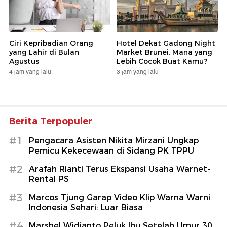
Ciri Kepribadian Orang
Hotel Dekat Gadong Night
yang Lahir di Bulan
Market Brunei, Mana yang
Agustus
Lebih Cocok Buat Kamu?
4 jam yang lalu
3 jam yang lalu
Berita Terpopuler
#1
Pengacara Asisten Nikita Mirzani Ungkap
Pemicu Kekecewaan di Sidang PK TPPU
#2
Arafah Rianti Terus Ekspansi Usaha Warnet-
Rental PS
#3
Marcos Tjung Garap Video Klip Warna Warni
Indonesia Sehari: Luar Biasa
#4
Marshel Widianto Peluk Ibu Setelah Umur 30