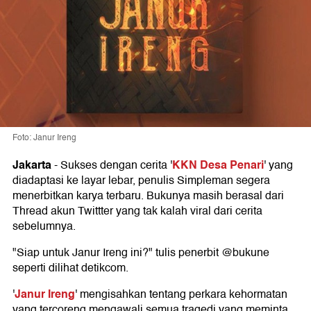
Foto: Janur Ireng
Jakarta
KKN Desa Penari
-
Sukses dengan cerita '
' yang
diadaptasi ke layar lebar, penulis Simpleman segera
menerbitkan karya terbaru. Bukunya masih berasal dari
Thread akun Twittter yang tak kalah viral dari cerita
sebelumnya.
"Siap untuk Janur Ireng ini?" tulis penerbit @bukune
seperti dilihat detikcom.
Janur Ireng
'
' mengisahkan tentang perkara kehormatan
yang tercoreng mengawali semua tragedi yang meminta