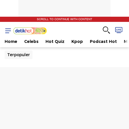
SCROLL TO CONTINUE WITH CONTENT
Home
Celebs
Hot Quiz
Kpop
Podcast Hot
Mu
Terpopuler