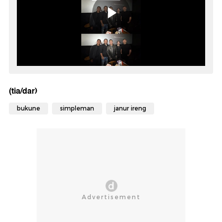
(tia/dar)
bukune
simpleman
janur ireng