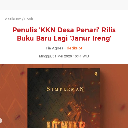
detikHot
Book
Penulis 'KKN Desa Penari' Rilis
Buku Baru Lagi 'Janur Ireng'
Tia Agnes -
detikHot
Minggu, 31 Mei 2020 10:41 WIB