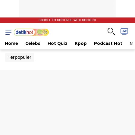
SCROLL TO CONTINUE WITH CONTENT
Home
Celebs
Hot Quiz
Kpop
Podcast Hot
Mu
Terpopuler