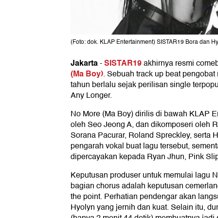
(Foto: dok. KLAP Entertainment) SISTAR19 Bora dan Hy
Jakarta
SISTAR19
-
akhirnya resmi come
(Ma Boy)
. Sebuah track up beat pengobat
tahun berlalu sejak perilisan single terpo
Any Longer.
No More (Ma Boy) dirilis di bawah KLAP Ent
oleh Seo Jeong A, dan dikomposeri oleh Ry
Sorana Pacurar, Roland Spreckley, serta 
pengarah vokal buat lagu tersebut, seme
dipercayakan kepada Ryan Jhun, Pink Slip
Keputusan produser untuk memulai lagu 
bagian chorus adalah keputusan cemerlan
the point. Perhatian pendengar akan langs
Hyolyn yang jernih dan kuat. Selain itu, dur