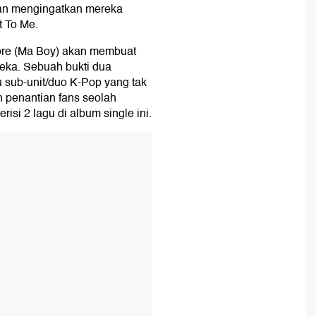
an mengingatkan mereka
t To Me.
ore (Ma Boy) akan membuat
eka. Sebuah bukti dua
 sub-unit/duo K-Pop yang tak
un penantian fans seolah
si 2 lagu di album single ini.
T