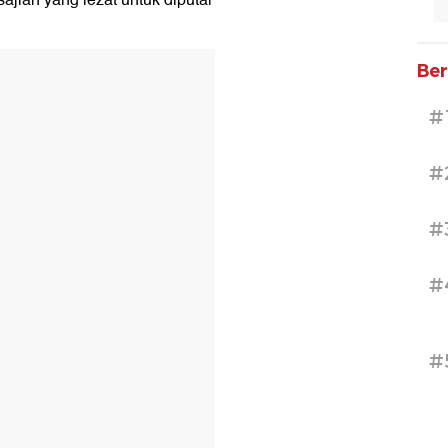
ajian yang lezat untuk diputar
Ber
#
#
#
#
#