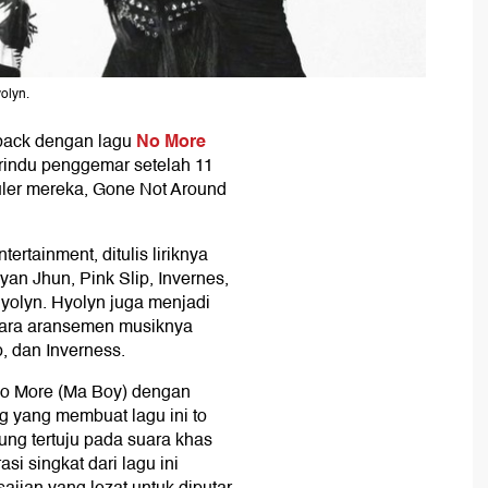
olyn.
No More
back dengan lagu
 rindu penggemar setelah 11
puler mereka, Gone Not Around
ertainment, ditulis liriknya
an Jhun, Pink Slip, Invernes,
Hyolyn. Hyolyn juga menjadi
ntara aransemen musiknya
, dan Inverness.
No More (Ma Boy) dengan
g yang membuat lagu ini to
ung tertuju pada suara khas
asi singkat dari lagu ini