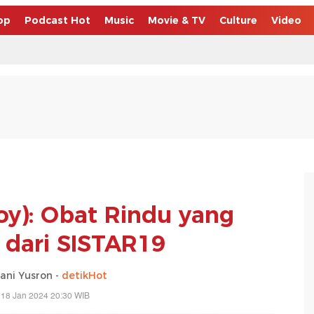
op
Podcast Hot
Music
Movie & TV
Culture
Video
oy): Obat Rindu yang
 dari SISTAR19
ani Yusron -
detikHot
 18 Jan 2024 20:30 WIB