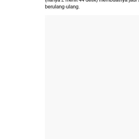
(hanya 2 menit 44 detik) membuatnya jadi s
berulang-ulang.