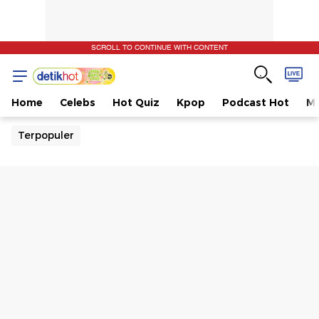
SCROLL TO CONTINUE WITH CONTENT
Home
Celebs
Hot Quiz
Kpop
Podcast Hot
Mu
Terpopuler