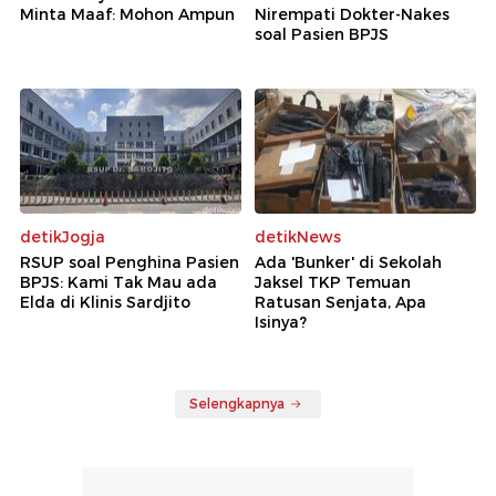
Minta Maaf: Mohon Ampun
Nirempati Dokter-Nakes
soal Pasien BPJS
detikJogja
detikNews
RSUP soal Penghina Pasien
Ada 'Bunker' di Sekolah
BPJS: Kami Tak Mau ada
Jaksel TKP Temuan
Elda di Klinis Sardjito
Ratusan Senjata, Apa
Isinya?
Selengkapnya